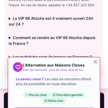
l'heure. En cas de doute, appelez le +34 657 323 664.
Le VIP 66 Atocha est-il vraiment ouvert 24h
sur 24 ?
Comment se rendre au VIP 66 Atocha depuis
la France ?
Les puticlubs sont-ils legaux en Espagne ?
L'Alternative aux Maisons Closes
Sites de rencontre : plus de choix, plus de fun.
Est-ce le meilleur puticlub de Madrid ?
Le saviez-vous ?
Les sites de rencontre offrent
plus de possibilités en toute discrétion.
✅ Plus de choix
🤫 Discrétion garantie
🏩 Own or manage a club? Get it featured to
💶 Moins cher
French visitors.