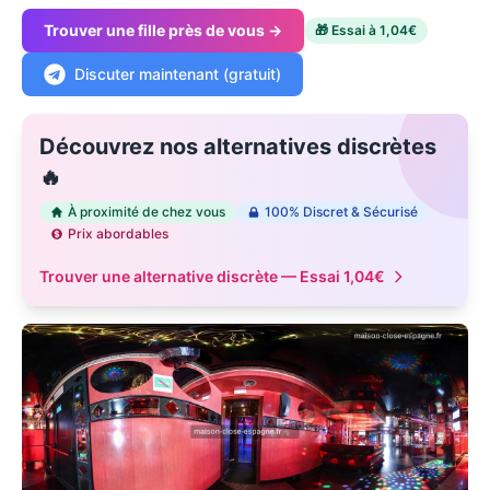
Trouver une fille près de vous →
🎁 Essai à 1,04€
Discuter maintenant (gratuit)
Découvrez nos alternatives discrètes
🔥
À proximité de chez vous
100% Discret & Sécurisé
Prix abordables
Trouver une alternative discrète — Essai 1,04€