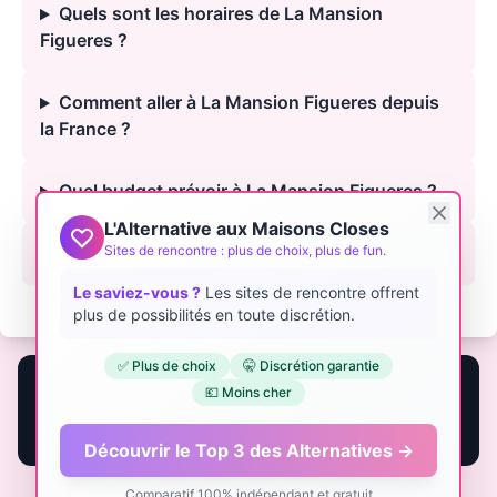
Quels sont les horaires de La Mansion
Figueres ?
Comment aller à La Mansion Figueres depuis
la France ?
Quel budget prévoir à La Mansion Figueres ?
L'Alternative aux Maisons Closes
Sites de rencontre : plus de choix, plus de fun.
La Mansion Figueres est-elle légale ?
Le saviez-vous ?
Les sites de rencontre offrent
plus de possibilités en toute discrétion.
✅ Plus de choix
🤫 Discrétion garantie
🏩 Own or manage a club? Get it featured to
💶 Moins cher
French visitors.
Advertise here →
Découvrir le Top 3 des Alternatives →
©
2026
All rights reserved. - Powered by
Luss
Comparatif 100% indépendant et gratuit